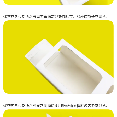
③穴をあけた所から見て背面だけを残して、飲み口部分を切る。
④穴をあけた所から見た側面に画用紙が通る程度の穴をあける。